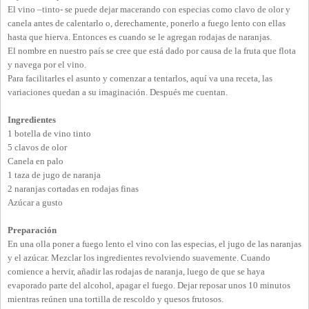
El vino –tinto- se puede dejar macerando con especias como clavo de olor y
canela antes de calentarlo o, derechamente, ponerlo a fuego lento con ellas
hasta que hierva. Entonces es cuando se le agregan rodajas de naranjas.
El nombre en nuestro país se cree que está dado por causa de la fruta que flota
y navega por el vino.
Para facilitarles el asunto y comenzar a tentarlos, aquí va una receta, las
variaciones quedan a su imaginación. Después me cuentan.
Ingredientes
1 botella de vino tinto
5 clavos de olor
Canela en palo
1 taza de jugo de naranja
2 naranjas cortadas en rodajas finas
Azúcar a gusto
Preparación
En una olla poner a fuego lento el vino con las especias, el jugo de las naranjas
y el azúcar. Mezclar los ingredientes revolviendo suavemente. Cuando
comience a hervir, añadir las rodajas de naranja, luego de que se haya
evaporado parte del alcohol, apagar el fuego. Dejar reposar unos 10 minutos
mientras reúnen una tortilla de rescoldo y quesos frutosos.