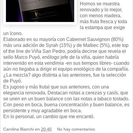
Hornos se muestra
renovado y lo mejor,
con menos madera,
más fruta fresca y toda
la estampa que exige
un ícono.
Elaborado en su mayoría con Cabernet Sauvignon (80%)
más una adición de Syrah (15%) y de Malbec (5%), este top
of the line de Viña San Pedro, podría decirse que revela el
sello Marco Puyó, enólogo jefe de la viña, quien habría
intervenido en esta vendimia -en sus tiempos libres- cuando
aún no llegaba a dirigir el equipo enológico de la compañía.
¿La mezcla? algo distinta a las anteriores, fue la selección
de Puyó.
Es jugoso y más frutal que sus anteriores, con una
elegancia renovada. Destacan notas a cerezas y casís, que
se unen en un buen balance con las notas a tabaco tostado.
Con peso en boca, buena concentración y buen balance, es
persistente y muy agradable en boca.
En lo personal, un cambio que me encantó.
Carolina Bianchi
en
20:40
No hay comentarios: