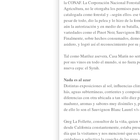
la CONAF. La Corporación Nacional Forestal
Agricultura, no le otorgaba los permisos para
catalogada como forestal y –según ellos- ese 
pesar de todo, dio la pelea y lo hizo de la f
aún la autorización y en medio de su batalla
variedades como el Pinot Noir, Sauvignon Bl
Finalmente, sobre hechos consumados, demo
asidero, y logró así el reconocimiento por su 
Tal como Mariluz asevera, Casa Marín no serí
por sus vinos en todo el mundo, si no fuera p
nueva cepa: el Syrah.
Nada es al azar
Distintas exposiciones al sol, influencias cl
hás, aguas subterráneas, corrientes y composi
diferencias con otra ubicada a tan sólo diez p
madurez, aromas y sabores muy disímiles y, p
de ello lo son el Sauvignon Blanc Laurel v/s 
Greg La Follette, consultor de la viña, quien 
desde California constantemente, estaba pres
día que la visitamos y nos mencionó que es t
cuidadosa y selectiva la cosecha de las uvas,