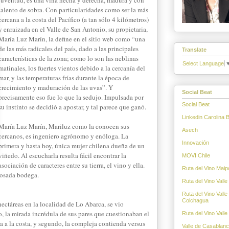
juventud, es una viña hecha y derecha, madura y con
talento de sobra. Con particularidades como ser la más
cercana a la costa del Pacífico (a tan sólo 4 kilómetros)
y enraizada en el Valle de San Antonio, su propietaria,
María Luz Marín, la define en el sitio web como “una
de las más radicales del país, dado a las principales
Translate
características de la zona; como lo son las neblinas
Select Language
matinales, los fuertes vientos debido a la cercanía del
mar, y las temperaturas frías durante la época de
crecimiento y maduración de las uvas”. Y
Social Beat
precisamente eso fue lo que la sedujo. Impulsada por
Social Beat
su instinto se decidió a apostar, y tal parece que ganó.
Linkedin Carolina B
María Luz Marín, Mariluz como la conocen sus
Asech
cercanos, es ingeniero agrónomo y enóloga. La
Innovación
primera y hasta hoy, única mujer chilena dueña de un
viñedo. Al escucharla resulta fácil encontrar la
MOVI Chile
asociación de caracteres entre su tierra, el vino y ella.
Ruta del Vino Maipo
 osada bodega.
Ruta del Vino Valle
Ruta del Vino Valle
Colchagua
ctáreas en la localidad de Lo Abarca, se vio
o, la mirada incrédula de sus pares que cuestionaban el
Ruta del Vino Valle
ía a la costa, y segundo, la compleja contienda versus
Valle de Casablan