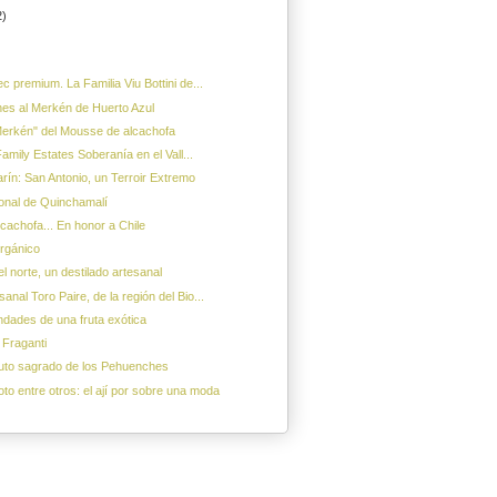
2)
ec premium. La Familia Viu Bottini de...
nes al Merkén de Huerto Azul
Merkén" del Mousse de alcachofa
mily Estates Soberanía en el Vall...
rín: San Antonio, un Terroir Extremo
ional de Quinchamalí
cachofa... En honor a Chile
rgánico
l norte, un destilado artesanal
anal Toro Paire, de la región del Bio...
dades de una fruta exótica
 Fraganti
fruto sagrado de los Pehuenches
o entre otros: el ají por sobre una moda