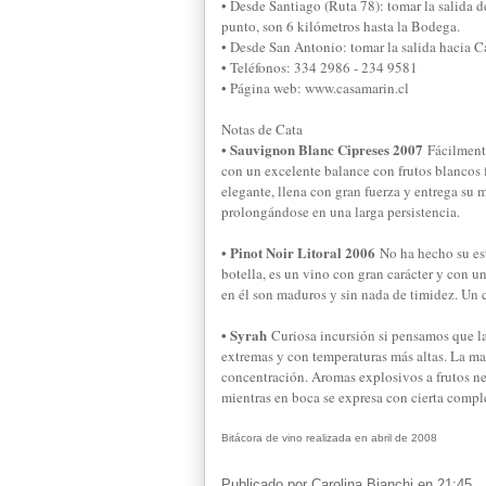
• Desde Santiago (Ruta 78): tomar la salida d
punto, son 6 kilómetros hasta la Bodega.
• Desde San Antonio: tomar la salida hacia C
• Teléfonos: 334 2986 - 234 9581
• Página web: www.casamarin.cl
Notas de Cata
• Sauvignon Blanc Cipreses 2007
Fácilment
con un excelente balance con frutos blancos 
elegante, llena con gran fuerza y entrega su 
prolongándose en una larga persistencia.
• Pinot Noir Litoral 2006
No ha hecho su es
botella, es un vino con gran carácter y con u
en él son maduros y sin nada de timidez. Un 
• Syrah
Curiosa incursión si pensamos que l
extremas y con temperaturas más altas. La ma
concentración. Aromas explosivos a frutos n
mientras en boca se expresa con cierta comple
Bitácora de vino realizada en abril de 2008
Publicado por
Carolina Bianchi
en
21:45