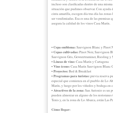
incluso son clasificadas dentro de una misma f
situación que pudimos observar. Con ayuda 
cinta amarilla, escogen día tras día las zonas 
ser vendimiadas. Esa es una de las premisas q
asegura la calidad de los vinos Casa Marín.
• Cepa emblema:
Sauvignon Blanc y Pinot 
• Cepas cultivadas:
Pinot Noir, Sauvignon B
Sauvignon Gris, Gewurztraminer, Riesling y 
• Líneas de vino:
Casa Marín y Cartagena
• Vino ícono:
Casa Marín Sauvignon Blanc C
• Proyectos:
Bed & Breakfast
• Programas para turistas:
previa reserva p
especial que comienza en el pueblo de Lo Aba
Marín, y luego por los viñedos y bodega en
• Atractivos de la zona:
San Antonio es un p
pueden almorzar en alguno de los restoranes 
Tenis y, en la zona de Lo Abarca, están Las Pa
Cómo llegar: