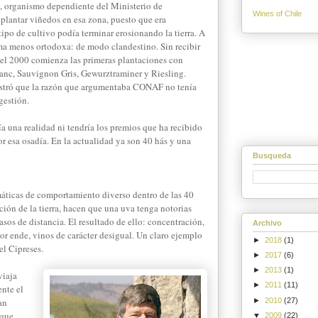
, organismo dependiente del Ministerio de
Wines of Chile
 plantar viñedos en esa zona, puesto que era
tipo de cultivo podía terminar erosionando la tierra. A
orma menos ortodoxa: de modo clandestino. Sin recibir
, el 2000 comienza las primeras plantaciones con
anc, Sauvignon Gris, Gewurztraminer y Riesling.
stró que la razón que argumentaba CONAF no tenía
gestión.
a una realidad ni tendría los premios que ha recibido
or esa osadía. En la actualidad ya son 40 hás y una
Busqueda
imáticas de comportamiento diverso dentro de las 40
ción de la tierra, hacen que una uva tenga notorias
asos de distancia. El resultado de ello: concentración,
Archivo
or ende, vinos de carácter desigual. Un claro ejemplo
►
2018
(1)
el Cipreses.
►
2017
(6)
►
2013
(1)
viaja
►
2011
(11)
ente el
►
2010
(27)
an
 que
▼
2009
(22)