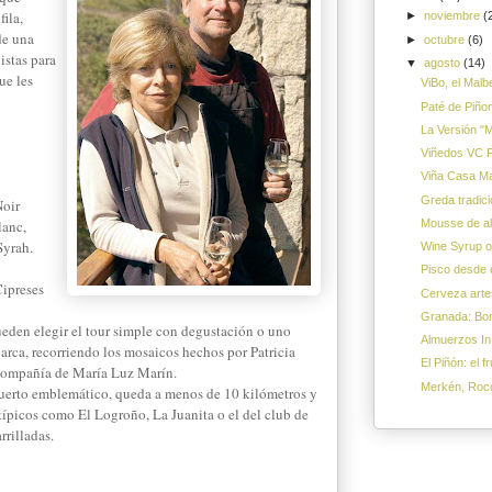
ila,
►
noviembre
(
de una
►
octubre
(6)
listas para
▼
agosto
(14)
ue les
ViBo, el Malb
Paté de Piño
La Versión "
Viñedos VC Fa
Viña Casa Ma
Greda tradic
Noir
Mousse de al
lanc,
Syrah.
Wine Syrup o
Pisco desde e
ipreses
Cerveza artes
Granada: Bon
ueden elegir el tour simple con degustación o uno
Almuerzos In
rca, recorriendo los mosaicos hechos por Patricia
El Piñón: el 
 compañía de María Luz Marín.
Merkén, Rocot
uerto emblemático, queda a menos de 10 kilómetros y
típicos como El Logroño, La Juanita o el del club de
rrilladas.