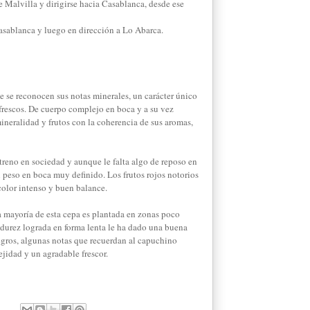
e Malvilla y dirigirse hacia Casablanca, desde ese
asablanca y luego en dirección a Lo Abarca.
e se reconocen sus notas minerales, un carácter único
frescos. De cuerpo complejo en boca y a su vez
mineralidad y frutos con la coherencia de sus aromas,
treno en sociedad y aunque le falta algo de reposo en
n peso en boca muy definido. Los frutos rojos notorios
color intenso y buen balance.
a mayoría de esta cepa es plantada en zonas poco
durez lograda en forma lenta le ha dado una buena
egros, algunas notas que recuerdan al capuchino
jidad y un agradable frescor.