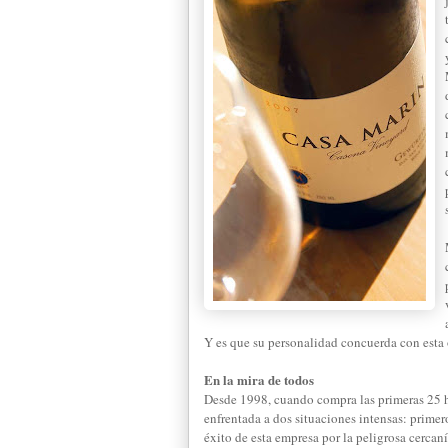
Y es que su personalidad concuerda con esta
En la mira de todos
Desde 1998, cuando compra las primeras 25 he
enfrentada a dos situaciones intensas: primer
éxito de esta empresa por la peligrosa cercan