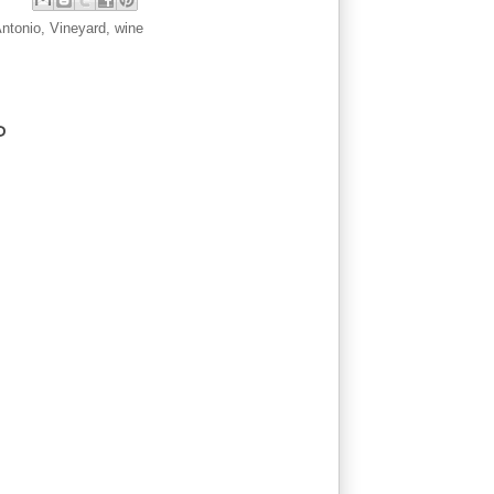
ntonio
,
Vineyard
,
wine
o